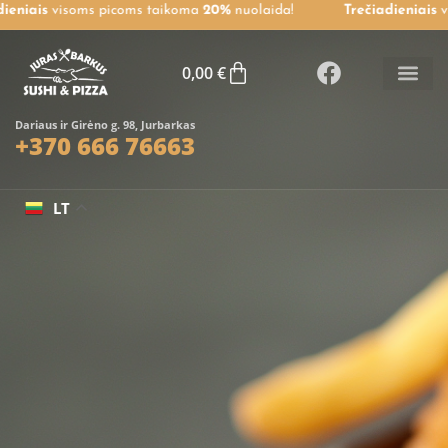
ieniais
visoms picoms taikoma
20%
nuolaida!
Trečiadieniais
vi
0,00
€
Dariaus ir Girėno g. 98, Jurbarkas
+370 666 76663
LT