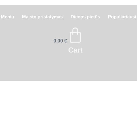
aikoma
20%
nuolaida!
Trečiadieniais
visoms picoms taikoma
20
Meniu
Maisto pristatymas
Dienos pietūs
Populiariausi
0,00
€
Cart