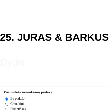
25. JURAS & BARKUS 
Krapų padažas, sūris, kumpis, šoninė, vištiena, mocarela, mėly
Dydis
Maža (32 cm.)
Pasirinkite nemokamą padažą:
Be padažo
Česnakinis
Pikantiškas