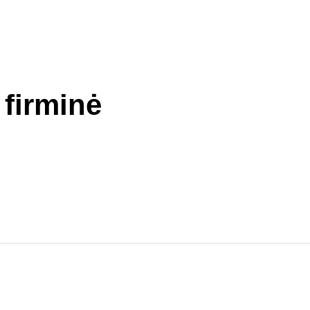
firminė
nieji svogūnai