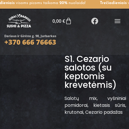
dieniais
visoms picoms taikoma
20%
nuolaida!
Trečiadieniais
v
0,00
€
Dariaus ir Girėno g. 98, Jurbarkas
Maisto p
Dienos piet
+370 666 76663
S1. Cezario
salotos (su
keptomis
krevetėmis)
Salotų mix, vyšniniai
pomidorai, kietasis sūris,
krutonai, Cezario padažas