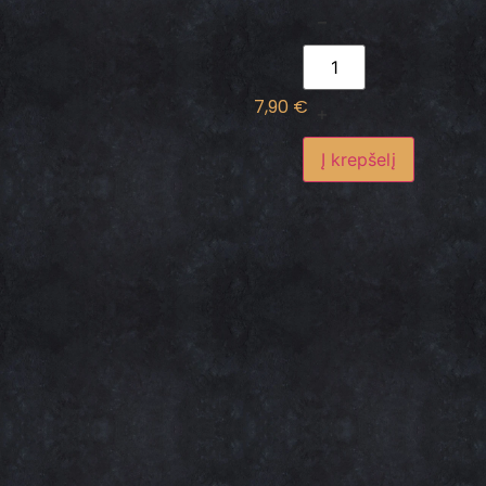
−
7,90
€
+
Į krepšelį