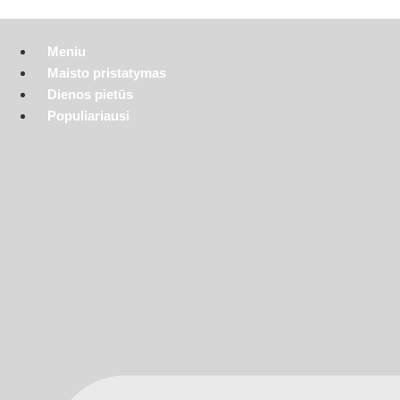
Eiti
ms taikoma
20%
nuolaida!
Trečiadieniais
visoms picoms taiko
prie
turinio
Meniu
Maisto pristatymas
Dienos pietūs
Populiariausi