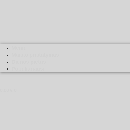
Meniu
Maisto pristatymas
Dienos pietūs
Populiariausi
0,00
€
0